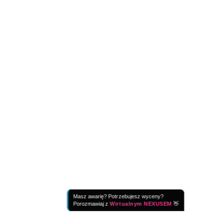
Masz awarię? Potrzebujesz wyceny?
Porozmawiaj z
Wirtualnym NEXUSEM
👋