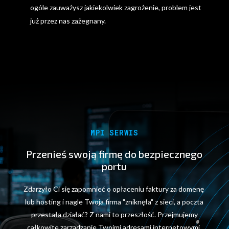
ogóle zauważysz jakiekolwiek zagrożenie, problem jest
już przez nas zażegnany.
MPI SERWIS
Przenieś swoją firmę do bezpiecznego
portu
Zdarzyło Ci się zapomnieć o opłaceniu faktury za domenę
lub hosting i nagle Twoja firma "zniknęła" z sieci, a poczta
przestała działać? Z nami to przeszłość. Przejmujemy
całkowite zarządzanie Twoimi adresami internetowymi.