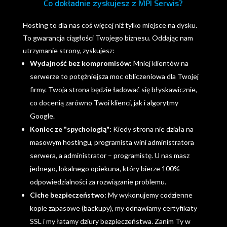
Co dokładnie zyskujesz z MPI Serwis?
Hosting to dla nas coś więcej niż tylko miejsce na dysku.
To gwarancja ciągłości Twojego biznesu. Oddając nam
utrzymanie strony, zyskujesz:
Wydajność bez kompromisów:
Mniej klientów na
serwerze to potężniejsza moc obliczeniowa dla Twojej
firmy. Twoja strona będzie ładować się błyskawicznie,
co docenią zarówno Twoi klienci, jak i algorytmy
Google.
Koniec ze "spychologią":
Kiedy strona nie działa na
masowym hostingu, programista wini administratora
serwera, a administrator – programistę. U nas masz
jednego, lokalnego opiekuna, który bierze 100%
odpowiedzialności za rozwiązanie problemu.
Ciche bezpieczeństwo:
My wykonujemy codzienne
kopie zapasowe (backupy), my odnawiamy certyfikaty
SSL i my łatamy dziury bezpieczeństwa. Zanim Ty w