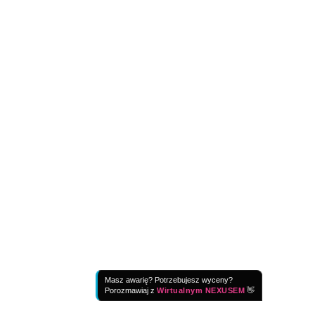
Masz awarię? Potrzebujesz wyceny?
Porozmawiaj z
Wirtualnym NEXUSEM
👋