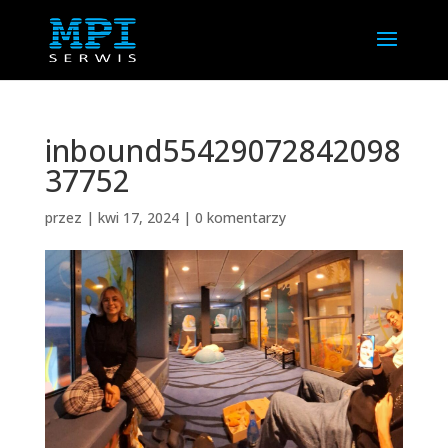
inbound55429072842098
37752
przez
|
kwi 17, 2024
|
0 komentarzy