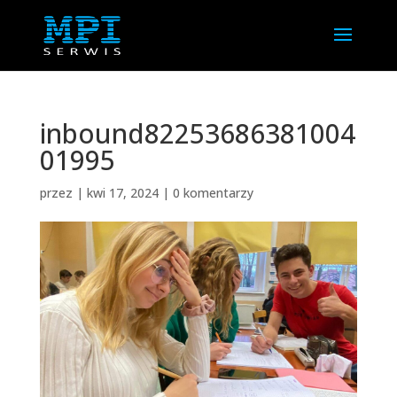
inbound82253686381004
01995
przez
|
kwi 17, 2024
|
0 komentarzy