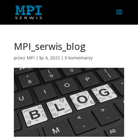
MPI_serwis_blog
przez
MPI
|
lip 4, 2023
|
0 komentarzy