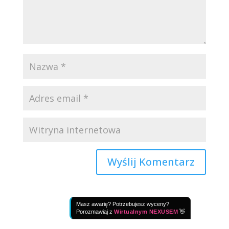
Masz awarię? Potrzebujesz wyceny?
Porozmawiaj z
Wirtualnym NEXUSEM
👋