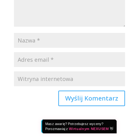
Masz awarię? Potrzebujesz wyceny?
Porozmawiaj z
Wirtualnym NEXUSEM
👋