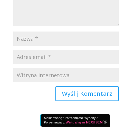
Masz awarię? Potrzebujesz wyceny?
Porozmawiaj z
Wirtualnym NEXUSEM
👋