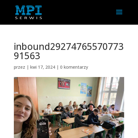
inbound29274765570773
91563
przez
|
kwi 17, 2024
|
0 komentarzy