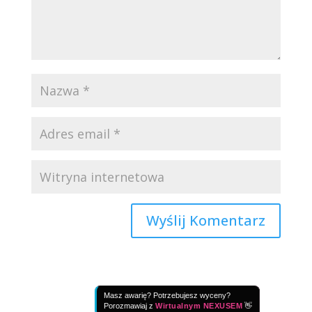
Masz awarię? Potrzebujesz wyceny?
Porozmawiaj z
Wirtualnym NEXUSEM
👋