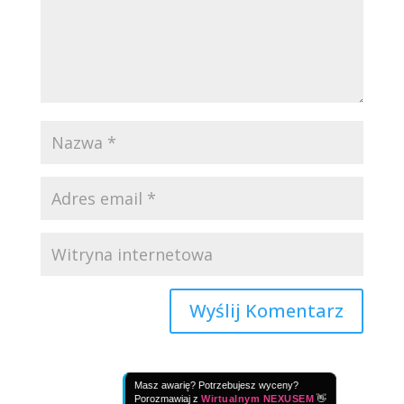
Masz awarię? Potrzebujesz wyceny?
Porozmawiaj z
Wirtualnym NEXUSEM
👋