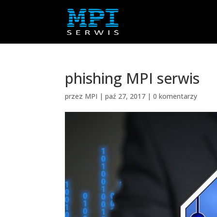
phishing MPI serwis
przez
MPI
|
paź 27, 2017
|
0 komentarzy